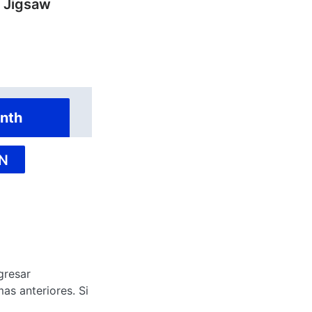
y Jigsaw
nth
N
gresar
as anteriores. Si