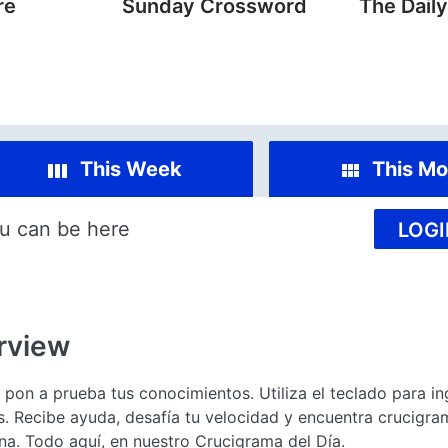
re
Sunday Crossword
The Dail
This Week
This Mo
u can be here
LOGI
rview
y pon a prueba tus conocimientos. Utiliza el teclado para in
s. Recibe ayuda, desafía tu velocidad y encuentra crucigram
a. Todo aquí, en nuestro Crucigrama del Día.