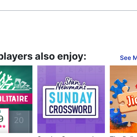
players also enjoy:
See 